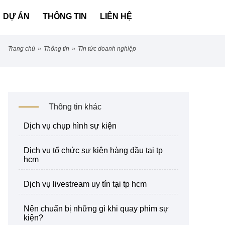
DỰ ÁN
THÔNG TIN
LIÊN HỆ
trang chủ
»
thông tin
»
tin tức doanh nghiệp
Thông tin khác
dịch vụ chụp hình sự kiện
dịch vụ tổ chức sự kiện hàng đầu tại tp
hcm
dịch vụ livestream uy tín tại tp hcm
nên chuẩn bị những gì khi quay phim sự
kiện?