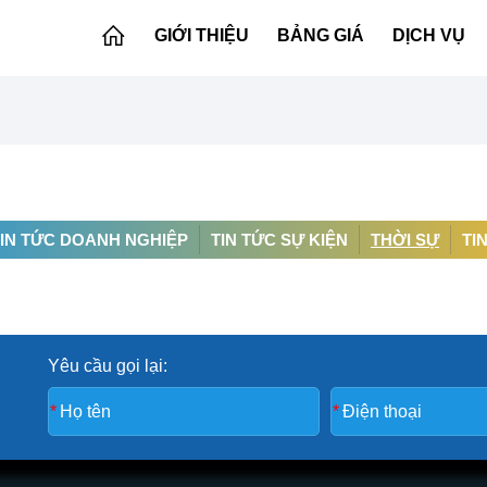
GIỚI THIỆU
BẢNG GIÁ
DỊCH VỤ
TIN TỨC DOANH NGHIỆP
TIN TỨC SỰ KIỆN
THỜI SỰ
TI
Yêu cầu gọi lại: