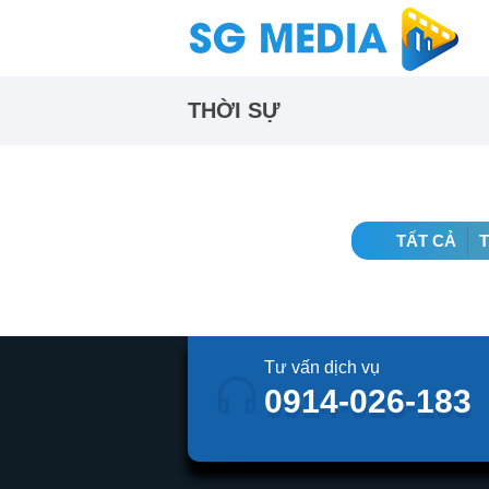
THỜI SỰ
TẤT CẢ
Tư vấn dịch vụ
0914-026-183