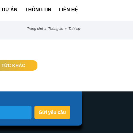
DỰ ÁN
THÔNG TIN
LIÊN HỆ
trang chủ
»
thông tin
»
thời sự
N TỨC KHÁC
Gửi yêu cầu