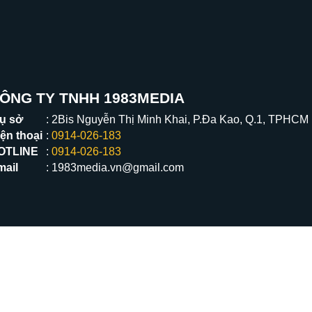
ÔNG TY TNHH 1983MEDIA
rụ sở
2Bis Nguyễn Thị Minh Khai, P.Đa Kao, Q.1, TPHCM
ện thoại
0914-026-183
OTLINE
0914-026-183
mail
1983media.vn@gmail.com