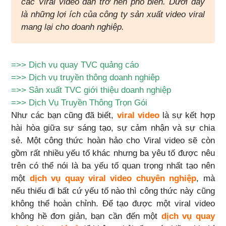
các Viral video dần trở nên phổ biến. Dưới đây
là những lợi ích của công ty sản xuất video viral
mang lại cho doanh nghiệp.
=>>
Dịch vụ quay TVC quảng cáo
=>>
Dịch vụ truyền thông doanh nghiêp
=>>
Sản xuất TVC giới thiệu doanh nghiệp
=>>
Dịch Vụ Truyền Thông Trọn Gói
Như các bạn cũng đã biết,
viral video
là sự kết hợp
hài hòa giữa sự sáng tạo, sự cảm nhận và sự chia
sẻ. Một công thức hoàn hảo cho Viral video sẽ còn
gồm rất nhiều yếu tố khác nhưng ba yêu tố được nêu
trên có thể nói là ba yếu tố quan trọng nhất tạo nên
một
dịch vụ quay viral video chuyên nghiệp
, mà
nếu thiếu đi bất cứ yếu tố nào thì công thức này cũng
không thể hoàn chỉnh. Để tạo được một viral video
không hề đơn giản, bạn cần đến một
dịch vụ quay