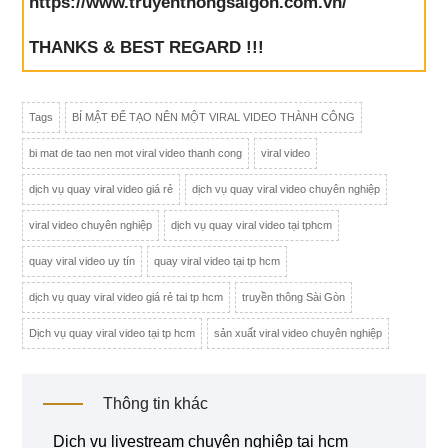
https://www.truyenthongsaigon.com.vn/
THANKS & BEST REGARD !!!
Tags
BÍ MẬT ĐỂ TẠO NÊN MỘT VIRAL VIDEO THÀNH CÔNG
bi mat de tao nen mot viral video thanh cong
viral video
dịch vụ quay viral video giá rẻ
dịch vụ quay viral video chuyên nghiệp
viral video chuyên nghiệp
dịch vụ quay viral video tại tphcm
quay viral video uy tín
quay viral video tại tp hcm
dịch vụ quay viral video giá rẻ tai tp hcm
truyền thông Sài Gòn
Dịch vụ quay viral video tại tp hcm
sản xuất viral video chuyên nghiệp
Thông tin khác
dịch vụ livestream chuyên nghiệp tại hcm