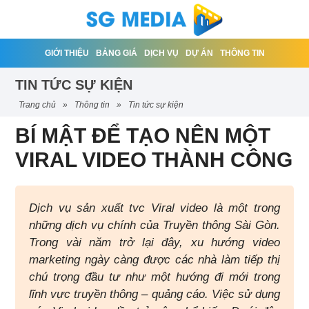
GIỚI THIỆU
BẢNG GIÁ
DỊCH VỤ
DỰ ÁN
THÔNG TIN
TIN TỨC SỰ KIỆN
trang chủ
»
thông tin
»
tin tức sự kiện
BÍ MẬT ĐỂ TẠO NÊN MỘT
VIRAL VIDEO THÀNH CÔNG
Dịch vụ sản xuất tvc Viral video là một trong
những dịch vụ chính của Truyền thông Sài Gòn.
Trong vài năm trở lại đây, xu hướng video
marketing ngày càng được các nhà làm tiếp thị
chú trọng đầu tư như một hướng đi mới trong
lĩnh vực truyền thông – quảng cáo. Việc sử dụng