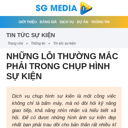
GIỚI THIỆU
BẢNG GIÁ
DỊCH VỤ
DỰ ÁN
THÔNG TIN
TIN TỨC SỰ KIỆN
trang chủ
»
thông tin
»
tin tức sự kiện
NHỮNG LỖI THƯỜNG MẮC
PHẢI TRONG CHỤP HÌNH
SỰ KIỆN
Dịch vụ chụp hình sự kiện là một công việc
không chỉ là bấm máy, mà nó đòi hỏi kỹ năng
giao tiếp, khả năng nhìn nhận và hiểu biết xã
hội. Để có được những hình ảnh sự kiện đẹp
nhất bạn phải trau dồi cho bản thân rất nhiều kĩ