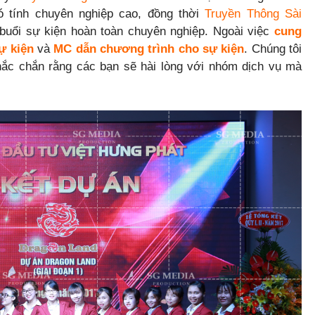
ó tính chuyên nghiệp cao, đồng thời
Truyền Thông Sài
buổi sự kiện hoàn toàn chuyên nghiệp. Ngoài việc
cung
ự kiện
và
MC dẫn chương trình cho sự kiện
. Chúng tôi
Chắc chắn rằng các bạn sẽ hài lòng với nhóm dịch vụ mà