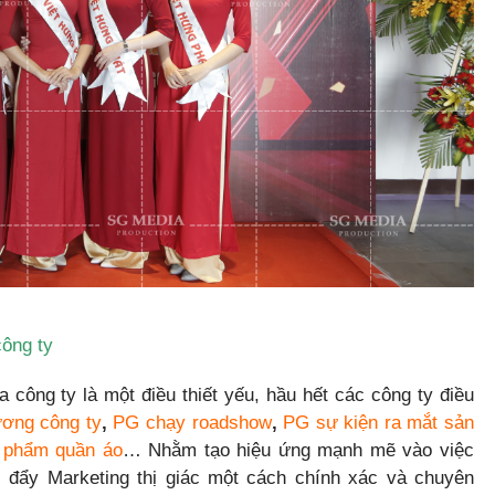
công ty
công ty là một điều thiết yếu, hầu hết các công ty điều
ương công ty
,
PG chạy roadshow
,
PG sự kiện ra mắt sản
 phẩm quần áo
… Nhằm tạo hiệu ứng mạnh mẽ vào việc
 đẩy Marketing thị giác một cách chính xác và chuyên