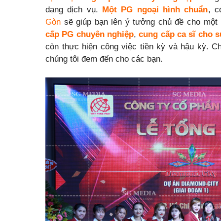
dạng dịch vụ.
Một
PG ngoại hình chuẩn
, c
Gòn
sẽ giúp bạn lên ý tưởng chủ đề cho một 
cấp PG chuyên nghiệp
,
cung cấp
ca sĩ cho s
còn thực hiện công việc tiền kỳ và hậu kỳ. 
chúng tôi đem đến cho các bạn.