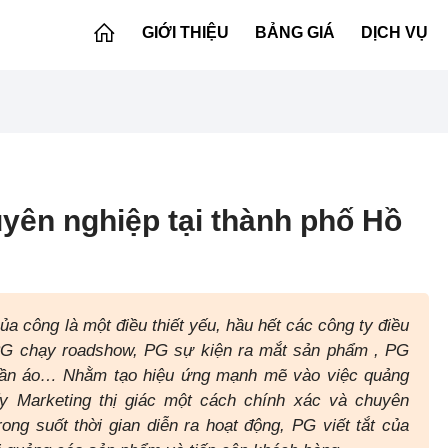
GIỚI THIỆU
BẢNG GIÁ
DỊCH VỤ
yên nghiệp tại thành phố Hồ
a công là một điều thiết yếu, hầu hết các công ty điều
 PG chạy roadshow, PG sự kiện ra mắt sản phẩm , PG
quần áo… Nhằm tạo hiệu ứng mạnh mẽ vào việc quảng
y Marketing thị giác một cách chính xác và chuyên
ong suốt thời gian diễn ra hoạt động, PG viết tắt của