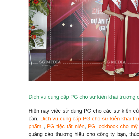
Dịch vụ cung cấp
PG cho sự kiện khai trương 
Hiện nay việc sử dụng PG cho các sự kiện của 
cần.
Dịch vụ cung cấp
PG cho sự kiện khai tr
phẩm
,
PG tiệc tất niên
,
PG lookbook cho mỹ
quảng cáo thương hiệu cho công ty bạn, thúc