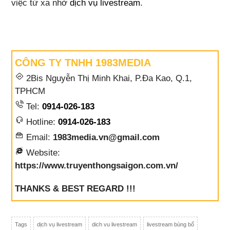
việc từ xa nhờ
dịch vụ livestream
.
CÔNG TY TNHH 1983MEDIA
2Bis Nguyễn Thị Minh Khai, P.Đa Kao, Q.1,
TPHCM
Tel:
0914-026-183
Hotline:
0914-026-183
Email:
1983media.vn@gmail.com
Website:
https://www.truyenthongsaigon.com.vn/
THANKS & BEST REGARD !!!
Tags
dịch vụ livestream
dich vu livestream
livestream bùng bổ